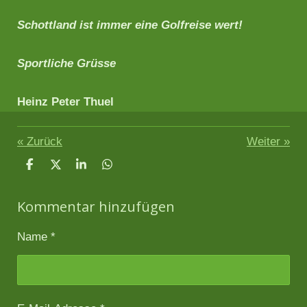
Schottland ist immer eine Golfreise wert!
Sportliche Grüsse
Heinz Peter Thuel
«
Zurück
Weiter
»
T
T
T
T
e
e
e
e
i
i
i
i
Kommentar hinzufügen
l
l
l
l
e
e
e
e
n
n
n
n
Name *