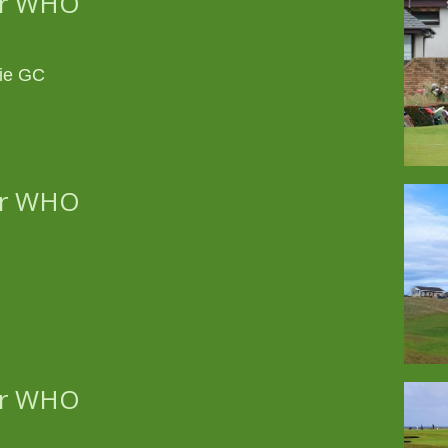
der WHO
kie GC
der WHO
der WHO