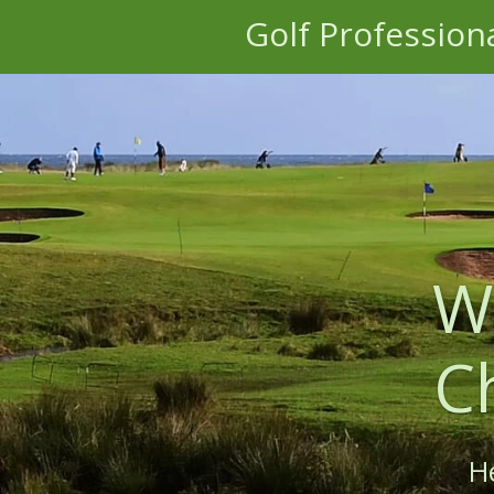
Golf
Profession
Zum
Hauptinhalt
springen
W
C
H