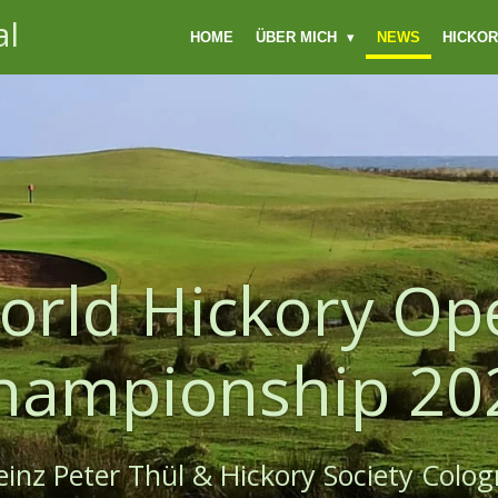
al
HOME
ÜBER MICH
NEWS
HICKOR
orld Hickory Op
hampionship 20
einz Peter Thül & Hickory Society Colog